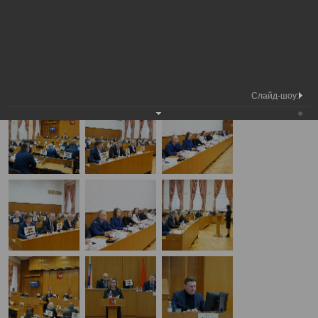
Медиа
3-я сессия Вологодской городской
Фотогалерея
библиотека
Думы
А
А
Размер шрифта:
А
3-я сессия Вологодской городской Думы
28.11.2024
Слайд-шоу: