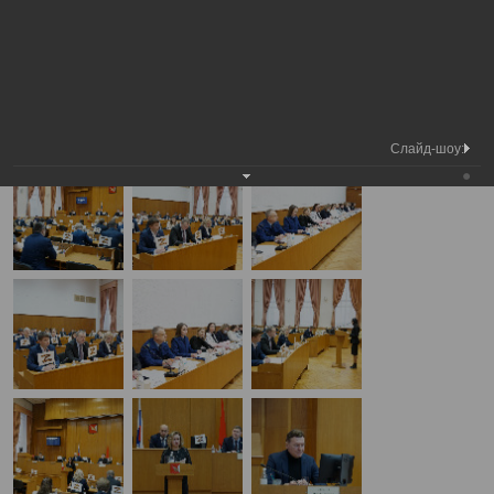
Медиа
3-я сессия Вологодской городской
Фотогалерея
библиотека
Думы
А
А
Размер шрифта:
А
3-я сессия Вологодской городской Думы
28.11.2024
Слайд-шоу: