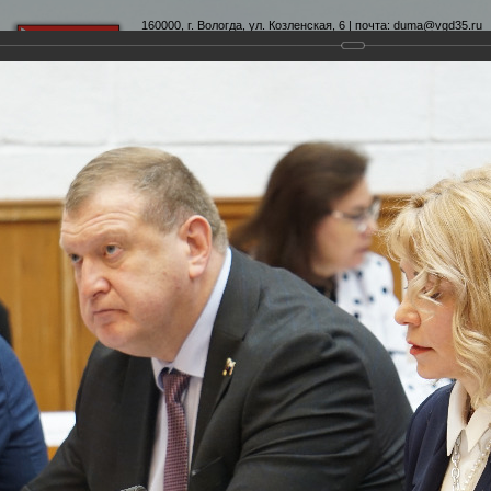
160000, г. Вологда, ул. Козленская, 6 | почта:
duma@vgd35.ru
официальный сайт
www.duma-vologda.ru
теты
График приема
Контакты
Депутатские объеди
-я сессия Вологодской городской Думы
умы