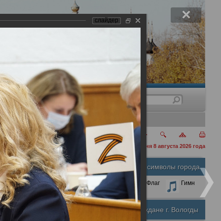
слайдер
нения
сегодня 8 августа 2026 года
Официальные символы города
А
А
Размер шрифта:
А
Герб
Флаг
Гимн
Почетные граждане г. Вологды