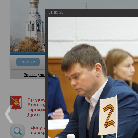
31
из
36
Главная
Общие сведения
Депутаты
Коми
Версия для слабовидящих
Председатель
Медиа библиотека
Фотогалерея
3
Вологодской
городской
Думы
3-я сессия Вологодской городской Д
Депутат
28.11.2024
по округу