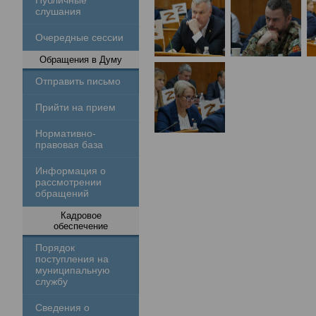
Публичные
слушания
Очередные сессии
Обращения в Думу
Отправить письмо
Прийти на прием
Нормативно-
правовая база
Информация о
рассмотрении
обращений
Кадровое
обеспечение
Порядок
поступления на
муниципальную
службу
Сведения о