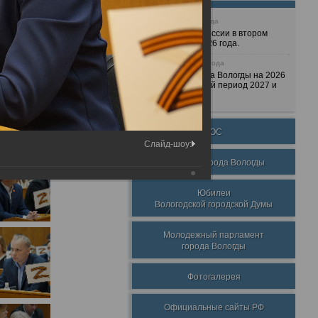
25 июня 2026 года
Очередные сессии в втором
полугодии 2026 года.
7 декабря 2025 года
Бюджет города Вологды на 2026
год и плановый период 2027 и
2028 годов.
ТОС
Слайд-шоу:
Награды города Вологды
Юбилеи
Вологодской городской Думы
Молодежный парламент
города Вологды
Фотогалерея
Официальные сайты РФ