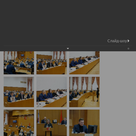
Медиа
3-я сессия Вологодской городской
Фотогалерея
библиотека
Думы
А
А
Размер шрифта:
А
3-я сессия Вологодской городской Думы
28.11.2024
Слайд-шоу: