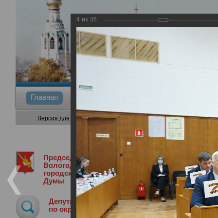
4
из
36
Главная
Общие сведения
Депутаты
Коми
Версия для слабовидящих
Председатель
Медиа библиотека
Фотогалерея
3
Вологодской
городской
Думы
3-я сессия Вологодской городской Д
Депутат
28.11.2024
по округу