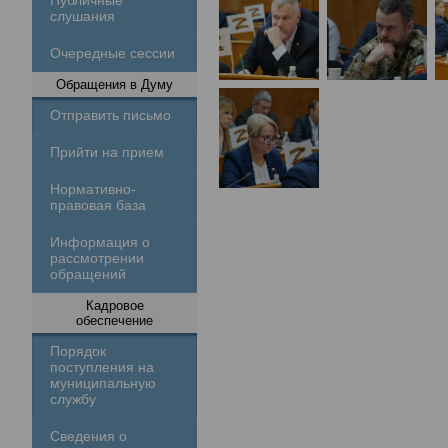
Публичные
слушания
Очередные сессии
Обращения в Думу
Отправить письмо
Прийти на прием
Нормативно-
правовая база
Информация о
рассмотрении
обращений
Кадровое
обеспечение
Порядок
поступления на
муниципальную
службу
Сведения о