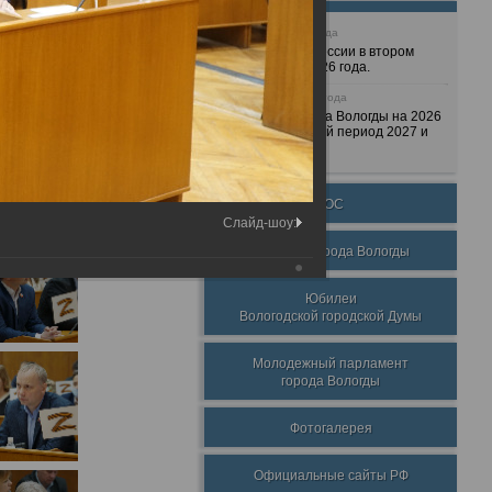
25 июня 2026 года
Очередные сессии в втором
полугодии 2026 года.
7 декабря 2025 года
Бюджет города Вологды на 2026
год и плановый период 2027 и
2028 годов.
ТОС
Слайд-шоу:
Награды города Вологды
Юбилеи
Вологодской городской Думы
Молодежный парламент
города Вологды
Фотогалерея
Официальные сайты РФ