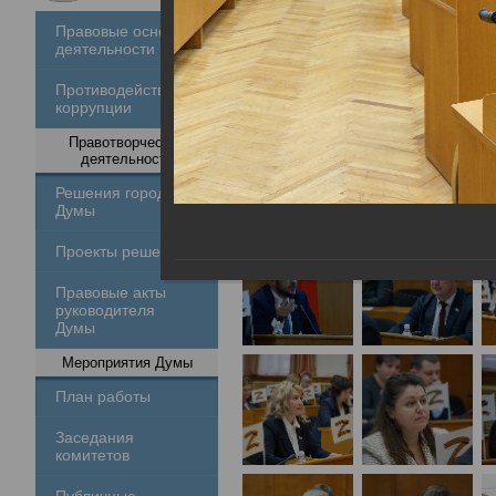
Правовые основы
деятельности
Противодействие
коррупции
Правотворческая
деятельность
Решения городской
Думы
Проекты решений
Правовые акты
руководителя
Думы
Мероприятия Думы
План работы
Заседания
комитетов