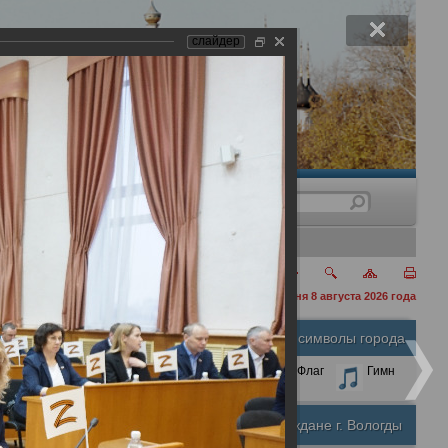
слайдер
нения
сегодня 8 августа 2026 года
Официальные символы города
А
А
Размер шрифта:
А
Герб
Флаг
Гимн
Почетные граждане г. Вологды