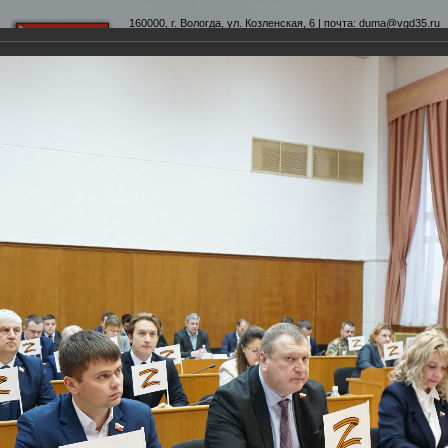
160000, г. Вологда, ул. Козленская, 6 | почта:
duma@vgd35.ru
официальный сайт
www.duma-vologda.ru
теты
График приема
Контакты
Депутатские объеди
-я сессия Вологодской городской Думы
умы