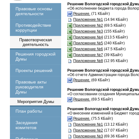
Решение Вологодской городской Думы 
Правовые основы
«Об исполнении бюджета города Вологд
деятельности
Решение.
(71 КБайт)
Приложение №1
(14.94 КБайт)
Противодействие
Приложение №2
(69.5 КБайт)
коррупции
Приложение №3
(155 КБайт)
Приложение №4
(213.5 КБайт)
Правотворческая
Приложение №5
(240 КБайт)
деятельность
Приложение №6
(47.5 КБайт)
Решения городской
Приложение №7
(39 КБайт)
Думы
Приложение №8
(12.95 КБайт)
Проекты решений
Решение Вологодской городской Думы 
«Об отчете Администрации города Воло
Решение.
(69 КБайт)
Правовые акты
руководителя
Решение Вологодской городской Думы 
Думы
«О согласовании создания Муниципальн
Решение.
(69.5 КБайт)
Мероприятия Думы
Решение Вологодской городской Думы 
План работы
«О внесении изменений в Бюджет города
Решение.
(75.5 КБайт)
Заседания
Приложение №1
(13.12 КБайт)
комитетов
Приложение №2
(17.07 КБайт)
Приложение №3
(69.36 КБайт)