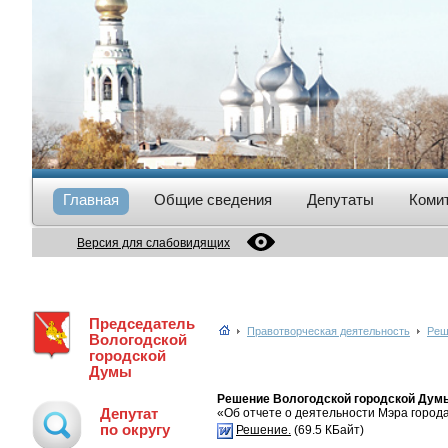
Главная
Общие сведения
Депутаты
Коми
Версия для слабовидящих
Председатель
Правотворческая деятельность
Реш
Вологодской
городской
Думы
Решение Вологодской городской Думы 
Депутат
«Об отчете о деятельности Мэра города
по округу
Решение.
(69.5 КБайт)