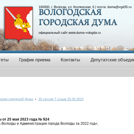
160000, г. Вологда, ул. Козленская, 6 | почта:
duma@vgd35.ru
официальный сайт
www.duma-vologda.ru
теты
График приема
Контакты
Депутатские объеди
ения городской Думы
35 сессия 7 созыв 25.05.2023
от 25 мая 2023 года № 924
 Вологды и Администрации города Вологды за 2022 год»;