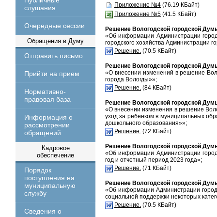
Публичные
Приложение №4
(76.19 КБайт)
слушания
Приложение №5
(41.5 КБайт)
Очередные сессии
Решение Вологодской городской Думы 
«Об информации Администрации города
Обращения в Думу
городского хозяйства Администрации г
Решение.
(70.5 КБайт)
Отправить письмо
Решение Вологодской городской Думы 
«О внесении изменений в решение Воло
Прийти на прием
города Вологды»»;
Решение.
(84 КБайт)
Нормативно-
правовая база
Решение Вологодской городской Думы 
«О внесении изменения в решение Воло
уход за ребенком в муниципальных обр
Информация о
дошкольного образования»»;
рассмотрении
Решение.
(72 КБайт)
обращений
Решение Вологодской городской Думы 
Кадровое
«Об информации Администрации город
обеспечение
год и отчетный период 2023 года»;
Решение.
(71 КБайт)
Порядок
поступления на
Решение Вологодской городской Думы 
муниципальную
«Об информации Администрации город
службу
социальной поддержки некоторых катего
Решение.
(70.5 КБайт)
Сведения о