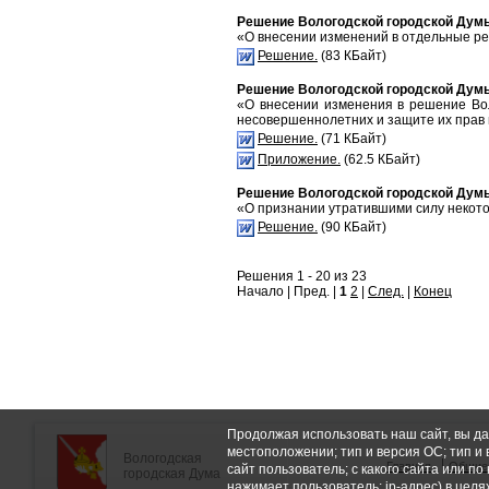
Решение Вологодской городской Думы 
«О внесении изменений в отдельные ре
Решение.
(83 КБайт)
Решение Вологодской городской Думы 
«О внесении изменения в решение Во
несовершеннолетних и защите их прав 
Решение.
(71 КБайт)
Приложение.
(62.5 КБайт)
Решение Вологодской городской Думы 
«О признании утратившими силу некот
Решение.
(90 КБайт)
Решения 1 - 20 из 23
Начало | Пред. |
1
2
|
След.
|
Конец
Продолжая использовать наш сайт, вы да
местоположении; тип и версия ОС; тип и 
Вологодская
Главная
Общие
сайт пользователь; с какого сайта или по
городская Дума
нажимает пользователь; ip-адрес) в цел