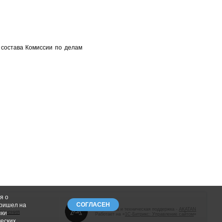
 состава Комиссии по делам
я о
СОГЛАСЕН
пришел на
Разработка и техническая поддержка -
AKATAN
динения
пки
Работает на «
1С-Битрикс: Управление сайтом
»
ческих