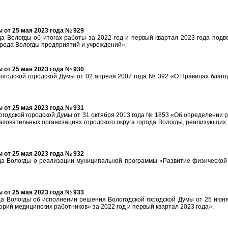
от 25 мая 2023 года № 929
 Вологды об итогах работы за 2022 год и первый квартал 2023 года под
орода Вологды предприятий и учреждений»;
от 25 мая 2023 года № 930
годской городской Думы от 02 апреля 2007 года № 392 «О Правилах благоу
от 25 мая 2023 года № 931
годской городской Думы от 31 октября 2013 года № 1853 «Об определении 
азовательных организациях городского округа города Вологды, реализующи
от 25 мая 2023 года № 932
а Вологды о реализации муниципальной программы «Развитие физической 
от 25 мая 2023 года № 933
а Вологды об исполнении решения Вологодской городской Думы от 25 июн
рий медицинских работников» за 2022 год и первый квартал 2023 года»;