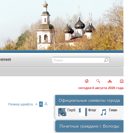
нения
сегодня 6 августа 2026 года
Официальные символы города
А
А
Размер шрифта:
А
Герб
Флаг
Гимн
Почетные граждане г. Вологды