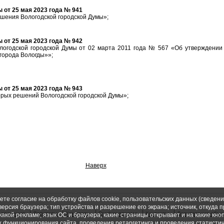
от 25 мая 2023 года № 941
шения Вологодской городской Думы»;
от 25 мая 2023 года № 942
логодской городской Думы от 02 марта 2011 года № 567 «Об утверждении
города Вологды»»;
от 25 мая 2023 года № 943
орых решений Вологодской городской Думы»;
Наверх
ете согласие на обработку файлов cookie, пользовательских данных (сведени
версия браузера; тип устройства и разрешение его экрана; источник, откуда 
 сведения
Депутаты
Комитеты
График приема
Контакты
Депутатские объе
 какой рекламе; язык ОС и браузера; какие страницы открывает и на какие кно
ях функционирования сайта, проведения ретаргетинга и проведения статисти